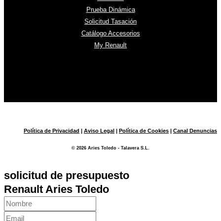
Prueba Dinámica
Solicitud Tasación
Catálogo Accesorios
My Renault
Política de Privacidad
|
Aviso Legal
|
Política de Cookies
|
Canal Denuncias
© 2026 Aries Toledo - Talavera S.L.
solicitud de presupuesto
Renault Aries Toledo