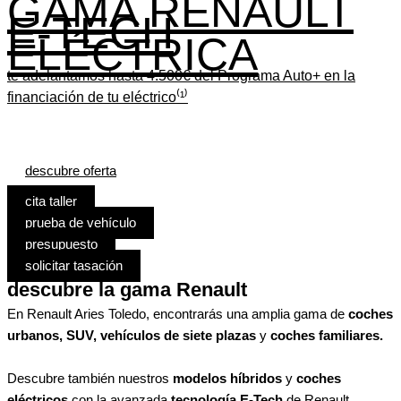
GAMA RENAULT
E-TECH
ELÉCTRICA
te adelantamos hasta 4.500€ del Programa Auto+ en la
financiación de tu eléctrico⁽¹⁾
descubre oferta
cita taller
prueba de vehículo
presupuesto
solicitar tasación
descubre la gama Renault
En Renault Aries Toledo, encontrarás una amplia gama de
coches
urbanos, SUV, vehículos de siete plazas
y
coches familiares.
Descubre también nuestros
modelos híbridos
y
coches
eléctricos
con la avanzada
tecnología E-Tech
de Renault.