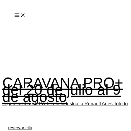
Ir
al
contenido
CARAVANA PRO+
del 20 de julio al 9
de agosto
llegan los días del Vehículo Industrial a Renault Aries Toledo
reservar cita