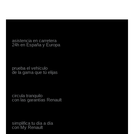
asistencia en carretera
24h en España y Europa
prueba el vehículo
de la gama que tú elijas
circula tranquilo
con las garantías Renault
simplifica tu día a día
con My Renault