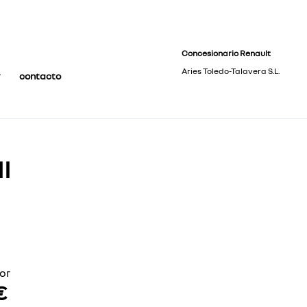
Concesionario Renault
Aries Toledo-Talavera S.L.
contacto
I
or
€