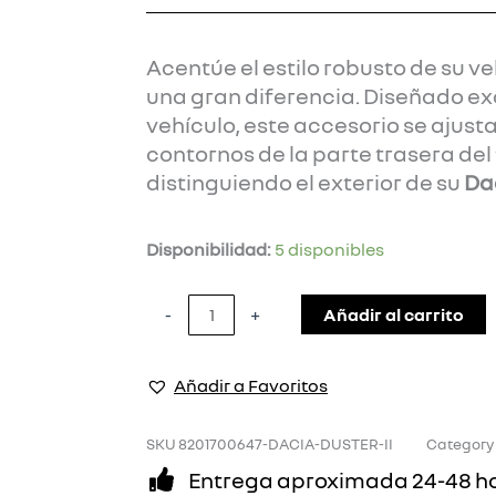
Acentúe el estilo robusto de su ve
una gran diferencia. Diseñado e
vehículo, este accesorio se ajust
contornos de la parte trasera del
distinguiendo el exterior de su
Dac
ALERON
Disponibilidad:
5 disponibles
TRASERO
PARA
Añadir al carrito
-
+
DACIA
DUSTER
Añadir a Favoritos
II
cantidad
SKU
8201700647-DACIA-DUSTER-II
Category
Entrega aproximada 24-48 h