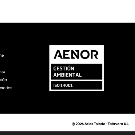
ine
ica
ción
sorios
© 2026 Aries Toledo - Talavera S.L.