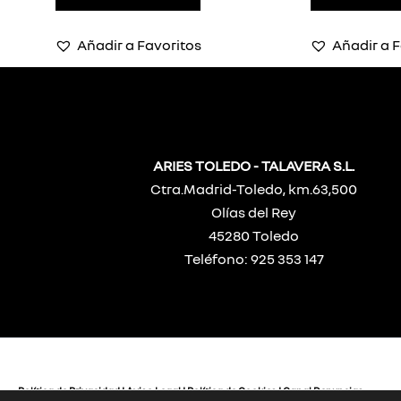
Añadir a Favoritos
Añadir a F
ARIES TOLEDO - TALAVERA S.L.
Ctra.Madrid-Toledo, km.63,500
Olías del Rey
45280 Toledo
Teléfono: 925 353 147
Política de Privacidad
|
Aviso Legal
|
Política de Cookies
|
Canal Denuncias