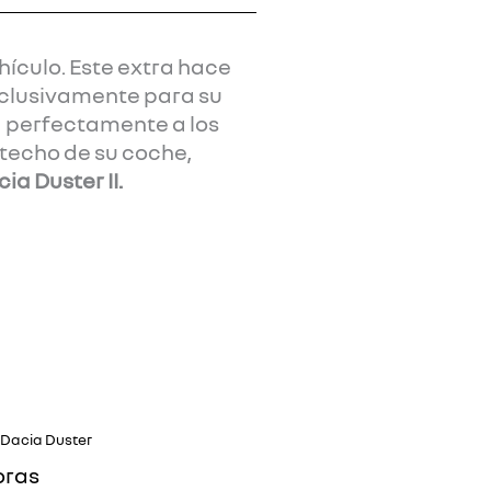
hículo. Este extra hace
xclusivamente para su
a perfectamente a los
 techo de su coche,
ia Duster II.
Dacia Duster
oras