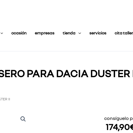
ocasión
empresas
tienda
servicios
cita taller
ERO PARA DACIA DUSTER I
TER II
consíguelo p
174,90