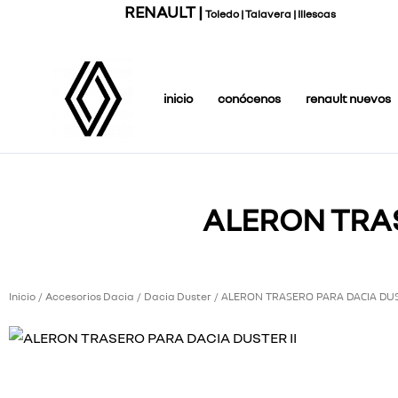
Ir
RENAULT |
Toledo | Talavera | Illescas
al
contenido
inicio
conócenos
renault nuevos
ALERON TRAS
Inicio
Accesorios Dacia
Dacia Duster
/
/
/ ALERON TRASERO PARA DACIA DUS