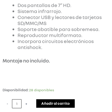
Dos pantallas de 7″ HD.
Sistema infrarrojo.
Conector USB y lectores de tarjetas
SD/MMC/MS
Soporte abatible para sobremesa.
Reproductor multiformato.
Incorpora circuitos electrónicos
antishock.
Montaje no incluido.
DVD
Disponibilidad:
28 disponibles
2
PANTALLAS
Añadir al carrito
-
+
7