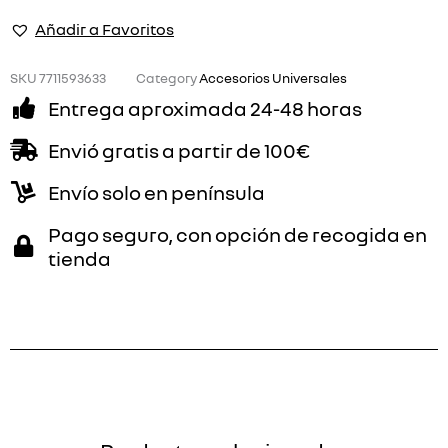
PULGADAS
Añadir a Favoritos
HD
AVANTIA
UNIVERSAL
SKU
7711593633
Category
Accesorios Universales
cantidad
Entrega aproximada 24-48 horas
Envió gratis a partir de 100€
Envío solo en península
Pago seguro, con opción de recogida en
tienda