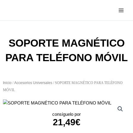
Ir
al
contenido
SOPORTE MAGNÉTICO
PARA TELÉFONO MÓVIL
Inicio
/
Accesorios Universales
/ SOPORTE MAGNÉTICO PARA TELÉFONO
MÓVIL
consíguelo por
21,49
€