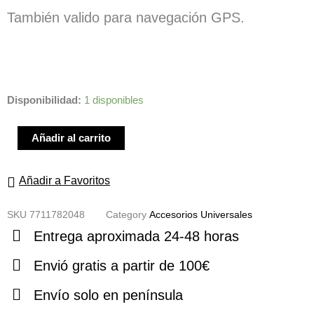
También valido para navegación GPS.
SOPORTE
Disponibilidad:
1 disponibles
MAGNÉTICO
PARA
Añadir al carrito
TELÉFONO
MÓVIL
Añadir a Favoritos
cantidad
SKU
7711782048
Category
Accesorios Universales
Entrega aproximada 24-48 horas
Envió gratis a partir de 100€
Envío solo en península