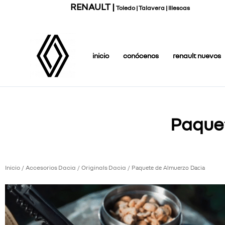
Ir
RENAULT |
Toledo | Talavera | Illescas
al
contenido
inicio
conócenos
renault nuevos
Paque
Inicio
Accesorios Dacia
Originals Dacia
/
/
/ Paquete de Almuerzo Dacia