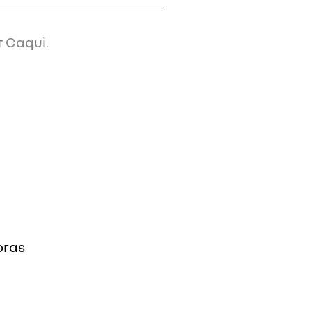
r Caqui.
oras