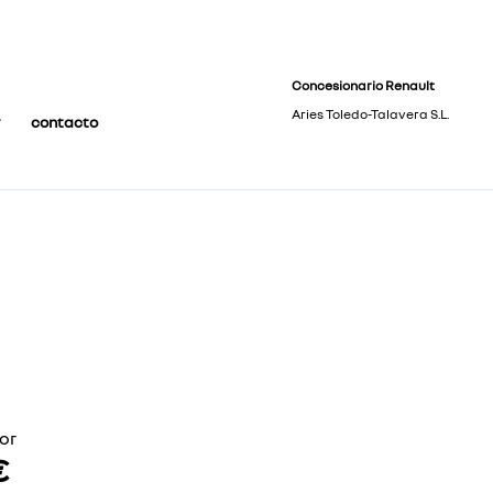
Concesionario Renault
Aries Toledo-Talavera S.L.
contacto
or
€