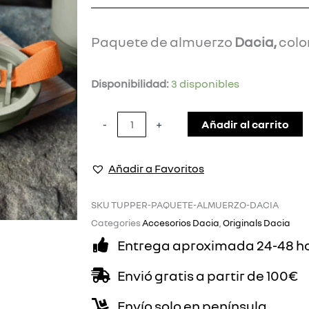
Paquete de almuerzo
Dacia,
colo
Paquete
Disponibilidad:
3 disponibles
de
Almuerzo
Añadir al carrito
-
+
Dacia
cantidad
Añadir a Favoritos
SKU
TUPPER-PAQUETE-ALMUERZO-DACIA
Categories
Accesorios Dacia
,
Originals Dacia
Entrega aproximada 24-48 h
Envió gratis a partir de 100€
Envío solo en península