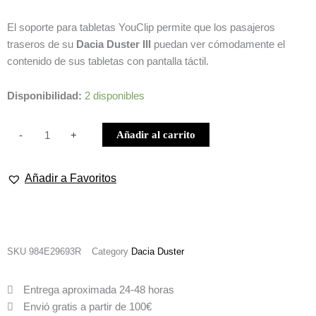
El soporte para tabletas YouClip permite que los pasajeros
traseros de su
Dacia Duster III
puedan ver cómodamente el
contenido de sus tabletas con pantalla táctil.
YOUCLIP
Disponibilidad:
2 disponibles
SOPORTE
PARA
Añadir al carrito
-
+
TABLET
DACIA
Añadir a Favoritos
DUSTER
III
cantidad
SKU
984E29693R
Category
Dacia Duster
Entrega aproximada 24-48 horas
Envió gratis a partir de 100€