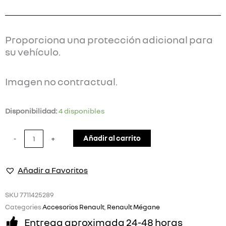
Proporciona una protección adicional para
su vehículo.
Imagen no contractual.
ALFOMBRAS
Disponibilidad:
4 disponibles
TEXTIL
RENAULT
Añadir al carrito
-
+
MEGANE
III
Añadir a Favoritos
cantidad
SKU
7711425289
Categories
Accesorios Renault
,
Renault Mégane
Entrega aproximada 24-48 horas