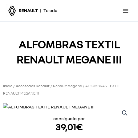
Ir
al
contenido
ALFOMBRAS TEXTIL
RENAULT MEGANE III
Inicio
Accesorios Renault
Renault Mégane
/
/
/ ALFOMBRAS TEXTIL
RENAULT MEGANE III
consíguelo por
39,01
€