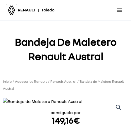
Ir
al
contenido
Bandeja De Maletero
Renault Austral
Inicio
Accesorios Renault
Renault Austral
/
/
/ Bandeja de Maletero Renault
Austral
consíguelo por
149,16
€