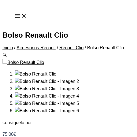
Ir
Bolso
Este
Este
al
Renault
producto
producto
contenido
Clio
tiene
tiene
cantidad
múltiples
múltiples
variantes.
variantes.
Bolso Renault Clio
Las
Las
opciones
opciones
Inicio
/
Accesorios Renault
/
Renault Clio
/ Bolso Renault Clio
se
se
🔍
pueden
pueden
elegir
elegir
en
en
la
la
página
página
de
de
producto
producto
consíguelo por
75,00
€