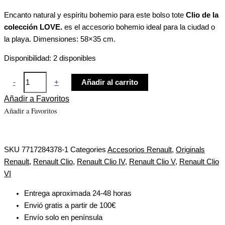
Encanto natural y espíritu bohemio para este bolso tote
Clio de la
colección LOVE.
es el accesorio bohemio ideal para la ciudad o
la playa. Dimensiones: 58×35 cm.
Disponibilidad:
2 disponibles
-
+
Añadir al carrito
Añadir a Favoritos
Añadir a Favoritos
SKU
7717284378-1
Categories
Accesorios Renault
,
Originals
Renault
,
Renault Clio
,
Renault Clio IV
,
Renault Clio V
,
Renault Clio
VI
Entrega aproximada 24-48 horas
Envió gratis a partir de 100€
Envío solo en península