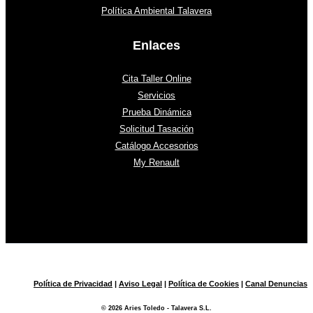
Política Ambiental Talavera
Enlaces
Cita Taller Online
Servicios
Prueba Dinámica
Solicitud Tasación
Catálogo Accesorios
My Renault
Política de Privacidad
|
Aviso Legal
|
Política de Cookies
|
Canal Denuncias
© 2026 Aries Toledo - Talavera S.L.