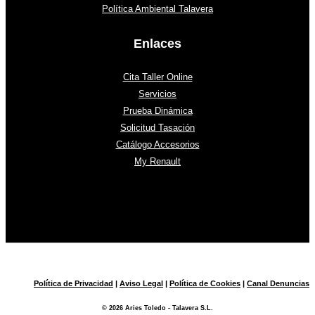
Política Ambiental Talavera
Enlaces
Cita Taller Online
Servicios
Prueba Dinámica
Solicitud Tasación
Catálogo Accesorios
My Renault
Política de Privacidad
|
Aviso Legal
|
Política de Cookies
|
Canal Denuncias
© 2026 Aries Toledo - Talavera S.L.