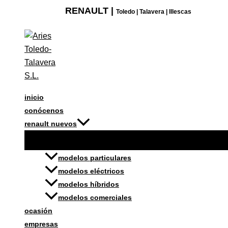
Ir
ILUMINACIÓN
RENAULT |
Toledo | Talavera | Illescas
al
BIENVENIDA
contenido
NUEVO
RENAULT
CAPTUR
cantidad
inicio
conócenos
renault nuevos
modelos particulares
modelos eléctricos
modelos híbridos
modelos comerciales
ocasión
empresas