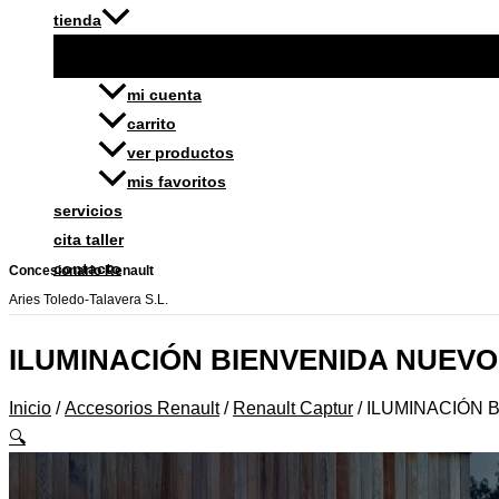
tienda
mi cuenta
carrito
ver productos
mis favoritos
servicios
cita taller
contacto
Concesionario Renault
Aries Toledo-Talavera S.L.
ILUMINACIÓN BIENVENIDA NUEV
Inicio
/
Accesorios Renault
/
Renault Captur
/ ILUMINACIÓN
🔍