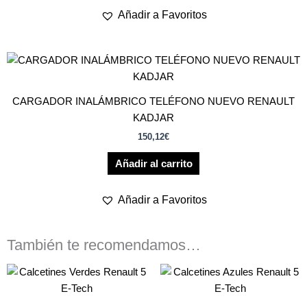
Añadir a Favoritos
CARGADOR INALÁMBRICO TELÉFONO NUEVO RENAULT
KADJAR
150,12
€
Añadir al carrito
Añadir a Favoritos
También te recomendamos…
Este
Est
producto
pro
tiene
tien