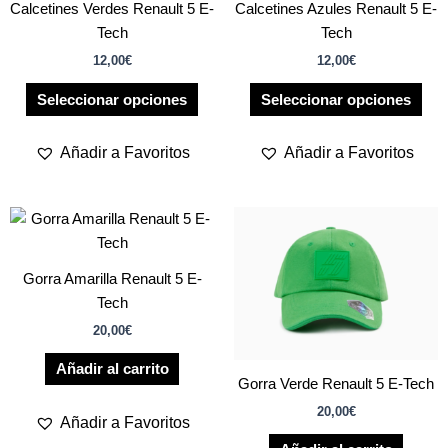
Calcetines Verdes Renault 5 E-
Calcetines Azules Renault 5 E-
múltiples
múlt
Tech
Tech
variantes.
vari
12,00
€
12,00
€
Las
Las
opciones
opc
Seleccionar opciones
Seleccionar opciones
se
se
pueden
pue
Añadir a Favoritos
Añadir a Favoritos
elegir
eleg
en
en
la
la
página
pág
de
de
Gorra Amarilla Renault 5 E-
producto
pro
Tech
20,00
€
Añadir al carrito
Gorra Verde Renault 5 E-Tech
20,00
€
Añadir a Favoritos