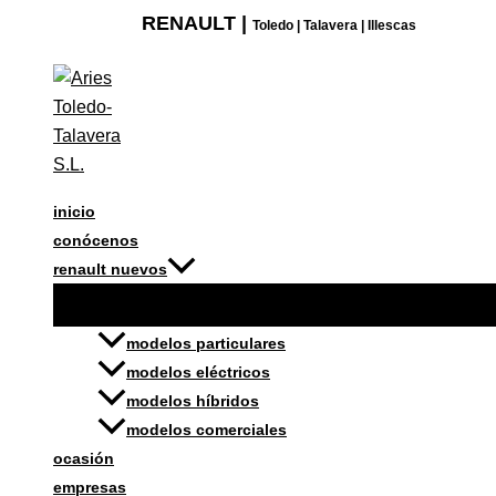
Ir
ALFOMBRAS
RENAULT |
Toledo | Talavera | Illescas
al
DACIA
contenido
DOKKER
cantidad
inicio
conócenos
renault nuevos
modelos particulares
modelos eléctricos
modelos híbridos
modelos comerciales
ocasión
empresas