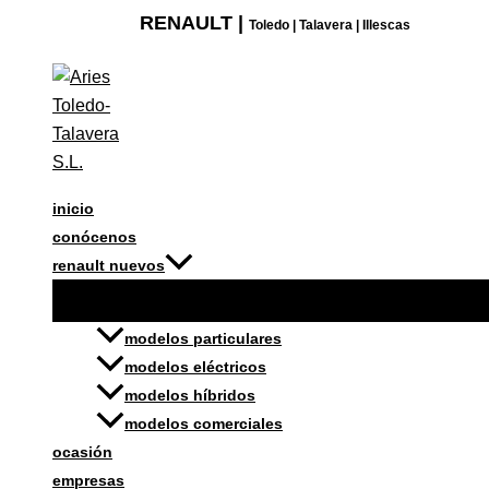
Ir
DEFLECTORES
RENAULT |
Toledo | Talavera | Illescas
al
DELANTEROS
contenido
NUEVO
DACIA
SANDERO
O
SANDERO
inicio
STEPWAY
conócenos
cantidad
renault nuevos
modelos particulares
modelos eléctricos
modelos híbridos
modelos comerciales
ocasión
empresas