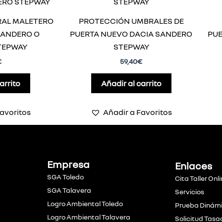
AL MALETERO
PROTECCIÓN UMBRALES DE
SANDERO O
PUERTA NUEVO DACIA SANDERO
PUE
TEPWAY
STEPWAY
€
59,40
€
arrito
Añadir al carrito
avoritos
Añadir a Favoritos
Empresa
Enlaces
SGA Toledo
Cita Taller Onl
SGA Talavera
Servicios
Logro Ambiental Toledo
Prueba Dinám
Logro Ambiental Talavera
Solicitud Tasa