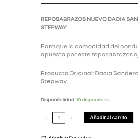
REPOSABRAZOS NUEVO DACIA SAN
STEPWAY
Para que la comodidad del condu
apuesta por este reposabrazos aj
Producto Original: Dacia Sandero
Stepway
REPOSABRAZOS
Disponibilidad:
10 disponibles
NUEVO
DACIA
-
+
Añadir al carrito
SANDERO
O
Añadir a Favoritos