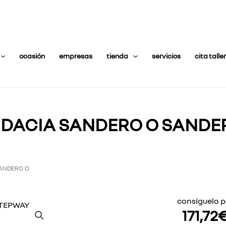
ocasión
empresas
tienda
servicios
cita taller
DACIA SANDERO O SANDE
SANDERO O
consíguelo p
171,72