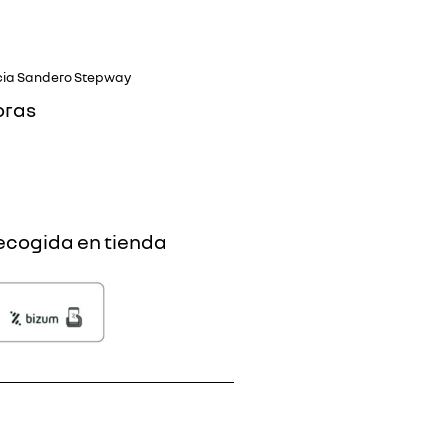
ia Sandero Stepway
oras
ecogida en tienda