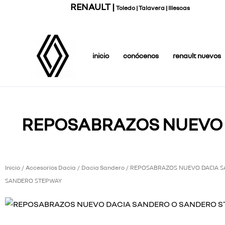
Ir
RENAULT |
Toledo | Talavera | Illescas
al
contenido
inicio
conócenos
renault nuevos
REPOSABRAZOS NUEVO 
Inicio
Accesorios Dacia
Dacia Sandero
/
/
/ REPOSABRAZOS NUEVO DACIA 
SANDERO STEPWAY