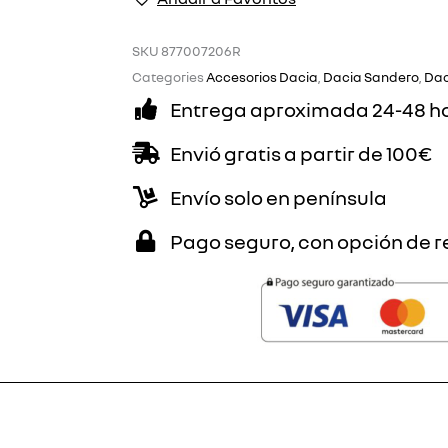
SANDERO
STEPWAY
SKU
877007206R
cantidad
Categories
Accesorios Dacia
,
Dacia Sandero
,
Dac
Entrega aproximada 24-48 h
Envió gratis a partir de 100€
Envío solo en península
Pago seguro, con opción de r