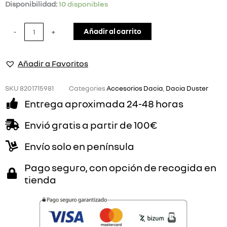
UMBRALES
Disponibilidad:
10 disponibles
DE
PUERTAS
Añadir al carrito
-
+
DELANTERAS
ILUMINADOS
Añadir a Favoritos
DACIA
DUSTER
cantidad
SKU
8201715981
Categories
Accesorios Dacia
,
Dacia Duster
Entrega aproximada 24-48 horas
Envió gratis a partir de 100€
Envío solo en península
Pago seguro, con opción de recogida en
tienda