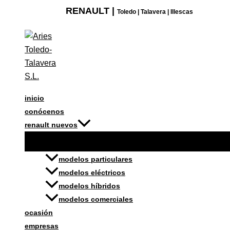
Ir
KIT
RENAULT |
Toledo | Talavera | Illescas
al
FUMADOR
contenido
cantidad
inicio
conócenos
renault nuevos
modelos particulares
modelos eléctricos
modelos híbridos
modelos comerciales
ocasión
empresas