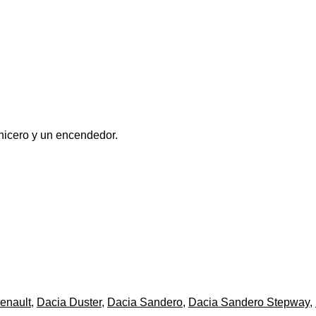
enicero y un encendedor.
enault
,
Dacia Duster
,
Dacia Sandero
,
Dacia Sandero Stepway
,