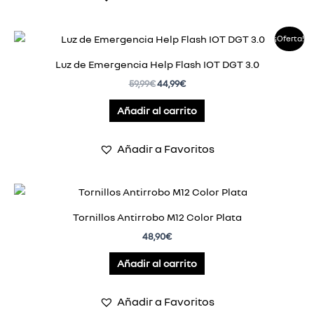
El
El
¡Oferta!
precio
precio
original
actual
Luz de Emergencia Help Flash IOT DGT 3.0
era:
es:
59,99
€
44,99
€
59,99€.
44,99€.
Añadir al carrito
Añadir a Favoritos
Tornillos Antirrobo M12 Color Plata
48,90
€
Añadir al carrito
Añadir a Favoritos