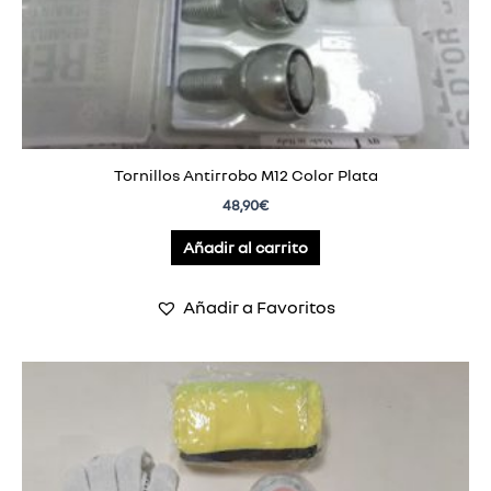
Tornillos Antirrobo M12 Color Plata
48,90
€
Añadir al carrito
Añadir a Favoritos