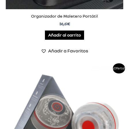
Organizador de Maletero Portátil
36,61
€
Añadir al carrito
Añadir a Favoritos
El
El
¡Oferta!
precio
precio
original
actual
era:
es:
59,99€.
44,99€.