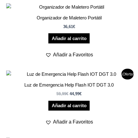
Organizador de Maletero Portátil
36,61
€
Añadir al carrito
Añadir a Favoritos
El
El
¡Oferta!
precio
precio
original
actual
Luz de Emergencia Help Flash IOT DGT 3.0
era:
es:
59,99
€
44,99
€
59,99€.
44,99€.
Añadir al carrito
Añadir a Favoritos