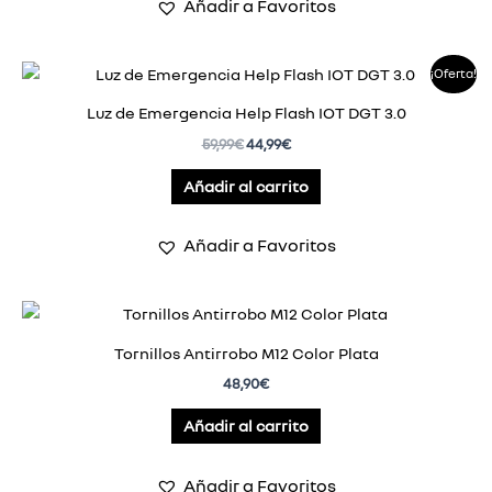
Añadir a Favoritos
El
El
¡Oferta!
precio
precio
original
actual
Luz de Emergencia Help Flash IOT DGT 3.0
era:
es:
59,99
€
44,99
€
59,99€.
44,99€.
Añadir al carrito
Añadir a Favoritos
Tornillos Antirrobo M12 Color Plata
48,90
€
Añadir al carrito
Añadir a Favoritos