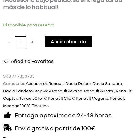
más de lo habitual!
Portaequipajes
Disponible para reserva
TOWBOX
cantidad
Añadir al carrito
-
+
Añadir a Favoritos
SKU
7717300703
Categories
Accesorios Renault
,
Dacia Duster
,
Dacia Sandero
,
Dacia Sandero Stepway
,
Renault Arkana
,
Renault Austral
,
Renault
Captur
,
Renault Clio IV
,
Renault Clio V
,
Renault Megane
,
Renault
Megane 100% Eléctrico
Entrega aproximada 24-48 horas
Envió gratis a partir de 100€