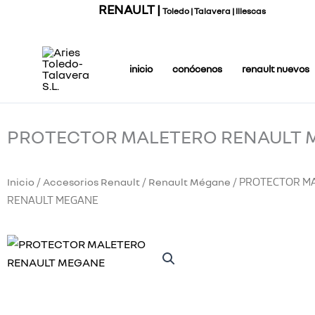
Ir
RENAULT |
Toledo | Talavera | Illescas
al
contenido
inicio
conócenos
renault nuevos
PROTECTOR MALETERO RENAULT 
Inicio
Accesorios Renault
Renault Mégane
/
/
/ PROTECTOR M
RENAULT MEGANE