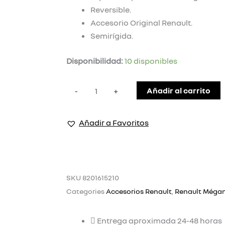
Reversible.
Accesorio Original Renault.
Semirígida.
PROTECTOR
Disponibilidad:
10 disponibles
MALETERO
RENAULT
Añadir al carrito
-
+
MEGANE
cantidad
Añadir a Favoritos
SKU
8201615210
Categories
Accesorios Renault
,
Renault Méga
Entrega aproximada 24-48 horas