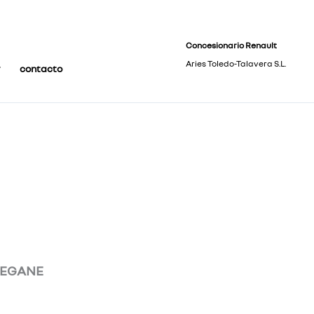
Concesionario Renault
Aries Toledo-Talavera S.L.
contacto
MEGANE