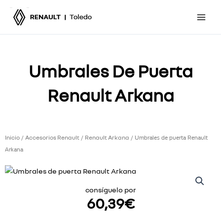
Ir
al
contenido
Umbrales De Puerta
Renault Arkana
Inicio
Accesorios Renault
Renault Arkana
/
/
/ Umbrales de puerta Renault
Arkana
consíguelo por
60,39
€