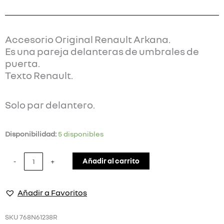
Accesorio Original Renault Arkana.
Es una pareja delanteras de umbrales de
puerta.
Texto Renault.
Solo par delantero.
Umbrales
Disponibilidad:
5 disponibles
de
puerta
Añadir al carrito
-
+
Renault
Arkana
Añadir a Favoritos
cantidad
SKU
768N61238R