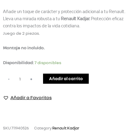
Añade un toque de carácter y protección adicional a tu Renault.
Lleva una mirada robusta a tu
Renault Kadjar.
Protección eficaz
contra los impactos de la vida cotidiana.
Juego de 2 piezas.
Montaje no incluido.
JUEGO
Disponibilidad:
7 disponibles
DE
ESTRIBOS
Añadir al carrito
-
+
RENAULT
KADJAR
Añadir a Favoritos
cantidad
SKU
711940526
Category
Renault Kadjar