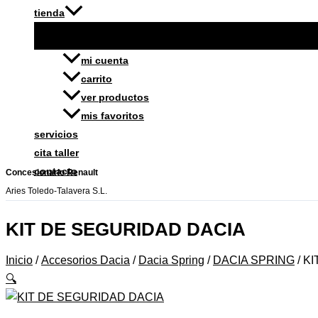
tienda
mi cuenta
carrito
ver productos
mis favoritos
servicios
cita taller
contacto
Concesionario Renault
Aries Toledo-Talavera S.L.
KIT DE SEGURIDAD DACIA
Inicio
/
Accesorios Dacia
/
Dacia Spring
/
DACIA SPRING
/ K
🔍