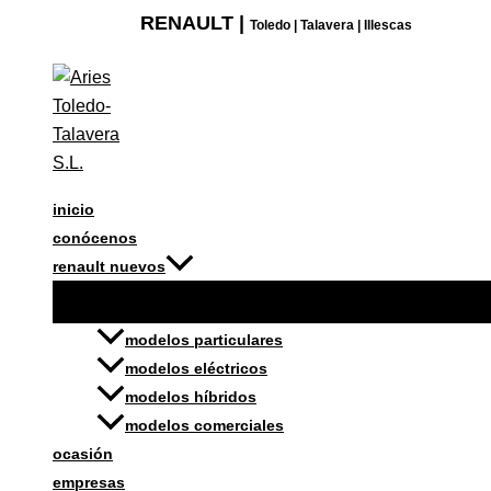
Ir
KIT
RENAULT |
Toledo | Talavera | Illescas
al
DE
contenido
SEGURIDAD
DACIA
cantidad
inicio
conócenos
renault nuevos
modelos particulares
modelos eléctricos
modelos híbridos
modelos comerciales
ocasión
empresas