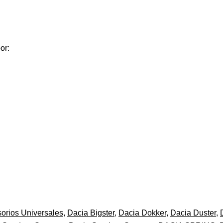
or:
orios Universales
,
Dacia Bigster
,
Dacia Dokker
,
Dacia Duster
,