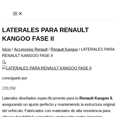
Ir
LATERALES
al
PARA
contenido
RENAULT
KANGOO
FASE
LATERALES PARA RENAULT
II
KANGOO FASE II
cantidad
Inicio
/
Accesorios Renault
/
Renault Kangoo
/ LATERALES PARA
RENAULT KANGOO FASE II
🔍
consíguelo por
239,95
€
Laterales diseñados específicamente para tu
Renault Kangoo II
,
asegurando un ajuste perfecto y manteniendo la estructura original
del vehículo. Fabricados con materiales de alta resistencia para