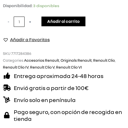
Manta
Disponibilidad:
3 disponibles
para
Mascotas
Añadir al carrito
-
+
Renault
Clio
Añadir a Favoritos
cantidad
SKU
7717284386
Categories
Accesorios Renault
,
Originals Renault
,
Renault Clio
,
Renault Clio IV
,
Renault Clio V
,
Renault Clio VI
Entrega aproximada 24-48 horas
Envió gratis a partir de 100€
Envío solo en península
Pago seguro, con opción de recogida en
tienda