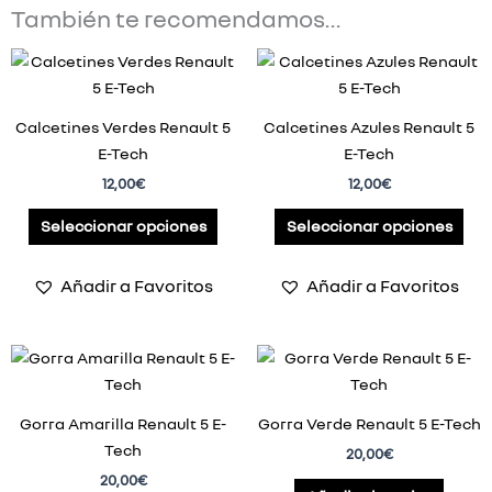
También te recomendamos…
Este
Est
producto
pro
tiene
tie
Calcetines Verdes Renault 5
Calcetines Azules Renault 5
múltiples
múl
E-Tech
E-Tech
variantes.
var
12,00
€
12,00
€
Las
Las
opciones
opc
Seleccionar opciones
Seleccionar opciones
se
se
pueden
pue
Añadir a Favoritos
Añadir a Favoritos
elegir
ele
en
en
la
la
página
pág
de
de
Gorra Amarilla Renault 5 E-
Gorra Verde Renault 5 E-Tech
producto
pro
Tech
20,00
€
20,00
€