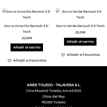
en
en
la
la
página
pág
de
de
Gorra Amarilla Renault 5 E-
Gorra Verde Renault 5 E-Tech
producto
pro
Tech
20,00
€
20,00
€
Añadir al carrito
Añadir al carrito
Añadir a Favoritos
Añadir a Favoritos
ARIES TOLEDO - TALAVERA S.L.
Ctra.Madrid-Toledo, km.63,500
Olías del Rey
45280 Toledo