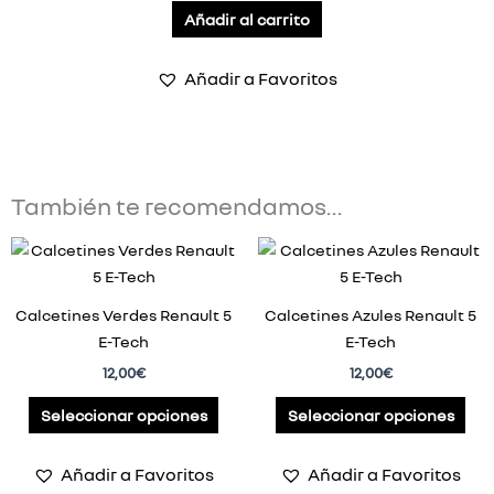
Añadir al carrito
Añadir a Favoritos
También te recomendamos…
Este
Est
producto
pro
tiene
tie
Calcetines Verdes Renault 5
Calcetines Azules Renault 5
múltiples
múl
E-Tech
E-Tech
variantes.
var
12,00
€
12,00
€
Las
Las
opciones
opc
Seleccionar opciones
Seleccionar opciones
se
se
pueden
pue
Añadir a Favoritos
Añadir a Favoritos
elegir
ele