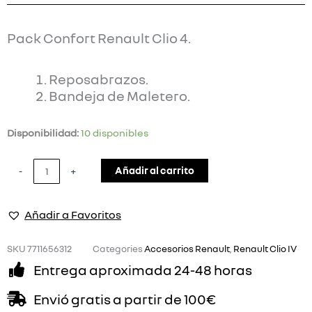
Pack Confort Renault Clio 4.
Reposabrazos.
Bandeja de Maletero.
Pack
Disponibilidad:
10 disponibles
Confort
Renault
Añadir al carrito
-
+
Clio
4
Añadir a Favoritos
cantidad
SKU
7711656312
Categories
Accesorios Renault
,
Renault Clio IV
Entrega aproximada 24-48 horas
Envió gratis a partir de 100€