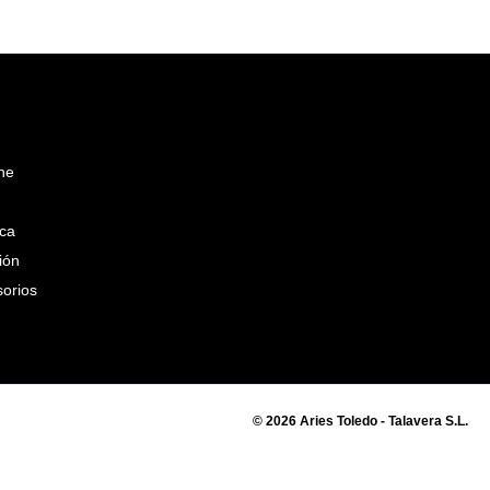
ine
ca
ión
sorios
© 2026 Aries Toledo - Talavera S.L.