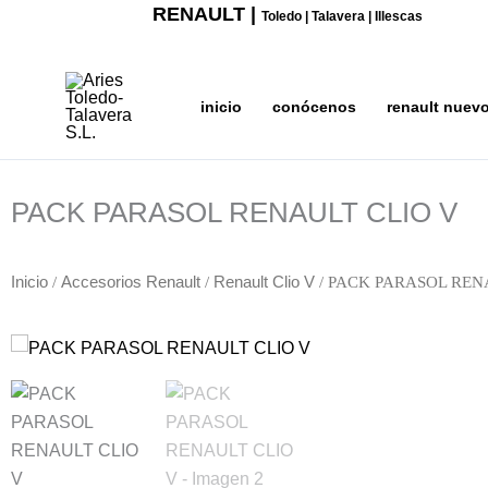
Ir
RENAULT |
Toledo | Talavera | Illescas
al
contenido
inicio
conócenos
renault nuev
PACK PARASOL RENAULT CLIO V
Inicio
/
Accesorios Renault
/
Renault Clio V
/ PACK PARASOL REN