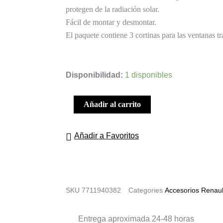
protegen de la radiación solar.
Fácil de montar y desmontar.
El paquete contiene 3 cortinas para las ventanas tra
PACK
Disponibilidad:
1 disponibles
PARASOL
RENAULT
Añadir al carrito
CLIO
V
Añadir a Favoritos
cantidad
SKU
7711940382
Categories
Accesorios Renaul
Entrega aproximada 24-48 horas