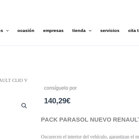
os
ocasión
empresas
tienda
servicios
cita t
AULT CLIO V
consíguelo por
140,29
€
PACK PARASOL NUEVO RENAULT
Oscurecen el interior del vehículo, garantizan el 