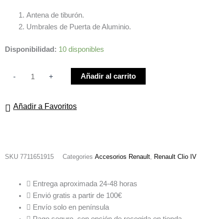
Antena de tiburón.
Umbrales de Puerta de Aluminio.
Pack
Disponibilidad:
10 disponibles
Style
Renault
Añadir al carrito
-
+
Clio
4
Añadir a Favoritos
cantidad
SKU
7711651915
Categories
Accesorios Renault
,
Renault Clio IV
Entrega aproximada 24-48 horas
Envió gratis a partir de 100€
Envío solo en península
Pago seguro, con opción de recogida en tienda