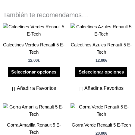
También te recomendamos…
Este
Est
producto
pro
tiene
tien
Calcetines Verdes Renault 5 E-
Calcetines Azules Renault 5 E-
múltiples
múlt
Tech
Tech
variantes.
vari
12,00
€
12,00
€
Las
Las
opciones
opc
Seleccionar opciones
Seleccionar opciones
se
se
pueden
pue
Añadir a Favoritos
Añadir a Favoritos
elegir
eleg
en
en
la
la
página
pág
de
de
Gorra Amarilla Renault 5 E-
Gorra Verde Renault 5 E-Tech
producto
pro
Tech
20,00
€