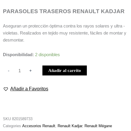
PARASOLES TRASEROS RENAULT KADJAR
Aseguran un protección óptima contra los rayos solares y ultra -
violetas. Realizados en tejido muy resistente, fáciles de montar y
desmontar.
PARASOLES
Disponibilidad:
2 disponibles
TRASEROS
RENAULT
Añadir al carrito
-
+
KADJAR
cantidad
Añadir a Favoritos
SKU
8201589733
Categories
Accesorios Renault
,
Renault Kadjar
,
Renault Mégane