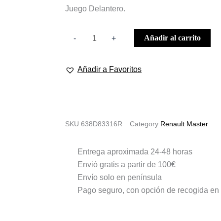
Juego Delantero.
PASOS
Añadir al carrito
-
+
DE
RUEDA
Añadir a Favoritos
DELANTERA
PARA
NUEVO
RENAULT
SKU
638D83316R
Category
Renault Master
MASTER
IV
cantidad
Entrega aproximada 24-48 horas
Envió gratis a partir de 100€
Envío solo en península
Pago seguro, con opción de recogida en 