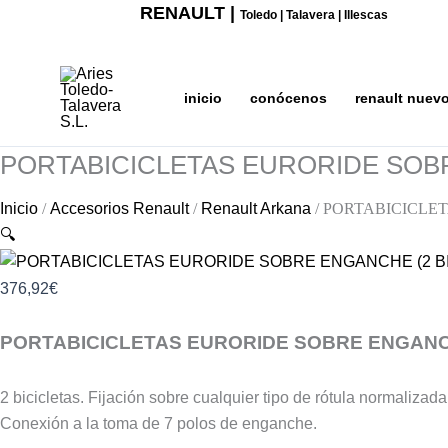
Ir
PORTABICICLETAS
RENAULT |
Toledo | Talavera | Illescas
al
EURORIDE
contenido
SOBRE
ENGANCHE
inicio
conócenos
renault nuev
(2
BICICLETAS)
PORTABICICLETAS EURORIDE SOBR
cantidad
Inicio
/
Accesorios Renault
/
Renault Arkana
/ PORTABICICLE
🔍
376,92
€
PORTABICICLETAS EURORIDE SOBRE ENGANCH
2 bicicletas. Fijación sobre cualquier tipo de rótula normalizada
Conexión a la toma de 7 polos de enganche.