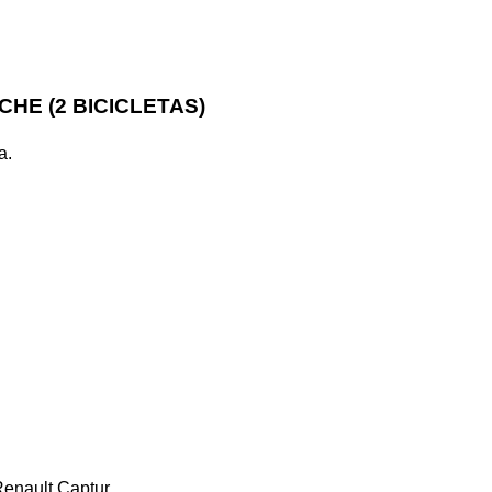
HE (2 BICICLETAS)
a.
enault Captur