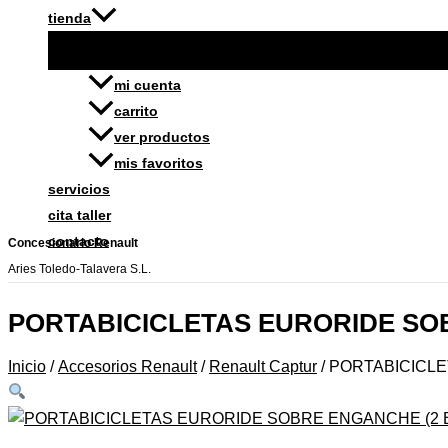
tienda
mi cuenta
carrito
ver productos
mis favoritos
servicios
cita taller
contacto
Concesionario Renault
Aries Toledo-Talavera S.L.
PORTABICICLETAS EURORIDE SOB
Inicio
/
Accesorios Renault
/
Renault Captur
/ PORTABICICL