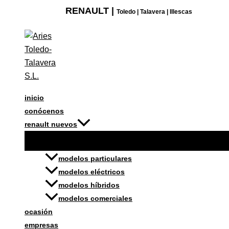
Ir
PORTABICICLETAS
RENAULT |
Toledo | Talavera | Illescas
al
EURORIDE
contenido
SOBRE
ENGANCHE
(2
BICICLETAS)
cantidad
inicio
conócenos
renault nuevos
modelos particulares
modelos eléctricos
modelos híbridos
modelos comerciales
ocasión
empresas