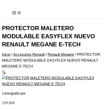
Ir
PROTECTOR
al
MALETERO
contenido
MODULABLE
EASYFLEX
NUEVO
PROTECTOR MALETERO
RENAULT
MODULABLE EASYFLEX NUEVO
MEGANE
RENAULT MEGANE E-TECH
E-
TECH
Inicio
/
Accesorios Renault
/
Renault Mégane
/ PROTECTOR
cantidad
MALETERO MODULABLE EASYFLEX NUEVO RENAULT
MEGANE E-TECH
🔍
consíguelo por
199,80
€