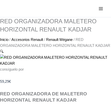
Ir
RED
al
ORGANIZADORA
contenido
MALETERO
RED ORGANIZADORA MALETERO
HORIZONTAL
RENAULT
HORIZONTAL RENAULT KADJAR
KADJAR
cantidad
Inicio
/
Accesorios Renault
/
Renault Mégane
/ RED
ORGANIZADORA MALETERO HORIZONTAL RENAULT KADJAR
🔍
consíguelo por
59,29
€
RED ORGANIZADORA DE MALETERO
HORIZONTAL RENAULT KADJAR