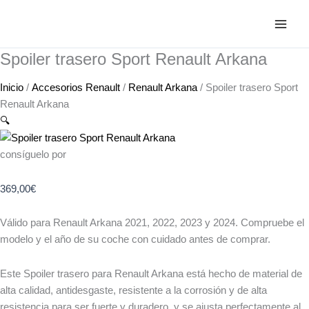
Ir
Spoiler
al
trasero
contenido
Sport
Spoiler trasero Sport Renault Arkana
Renault
Arkana
Inicio
/
Accesorios Renault
/
Renault Arkana
/ Spoiler trasero Sport
cantidad
Renault Arkana
🔍
consíguelo por
369,00
€
Válido para Renault Arkana 2021, 2022, 2023 y 2024. Compruebe el
modelo y el año de su coche con cuidado antes de comprar.
Este Spoiler trasero para Renault Arkana está hecho de material de
alta calidad, antidesgaste, resistente a la corrosión y de alta
resistencia para ser fuerte y duradero, y se ajusta perfectamente al