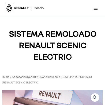
Ir
al
contenido
SISTEMA REMOLCADO
RENAULT SCENIC
ELECTRIC
Inicio
Accesorios Renault
Renault Scenic
/
/
/ SISTEMA REMOLCADO
RENAULT SCENIC ELECTRIC