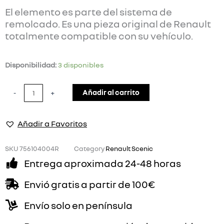
El elemento es parte del sistema de
remolcado. Es una pieza original de Renault
totalmente compatible con su vehículo.
SISTEMA
Disponibilidad:
3 disponibles
REMOLCADO
RENAULT
Añadir al carrito
-
+
SCENIC
ELECTRIC
Añadir a Favoritos
cantidad
SKU
756104004R
Category
Renault Scenic
Entrega aproximada 24-48 horas
Envió gratis a partir de 100€
Envío solo en península