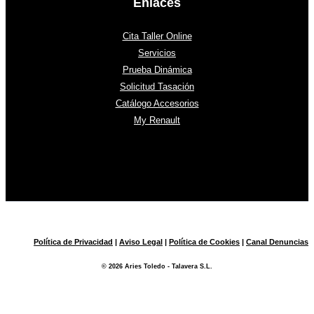
Enlaces
Cita Taller Online
Servicios
Prueba Dinámica
Solicitud Tasación
Catálogo Accesorios
My Renault
Política de Privacidad
|
Aviso Legal
|
Política de Cookies
|
Canal Denuncias
© 2026 Aries Toledo - Talavera S.L.