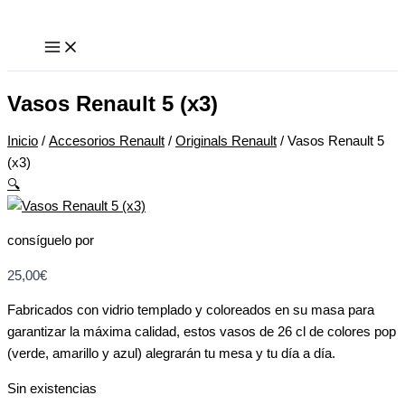
Ir
Este
Este
al
producto
producto
contenido
tiene
tiene
múltiples
múltiples
variantes.
variantes.
Vasos Renault 5 (x3)
Las
Las
opciones
opciones
Inicio
/
Accesorios Renault
/
Originals Renault
/ Vasos Renault 5
se
se
(x3)
pueden
pueden
🔍
elegir
elegir
en
en
consíguelo por
la
la
página
página
25,00
€
de
de
Fabricados con vidrio templado y coloreados en su masa para
producto
producto
garantizar la máxima calidad, estos vasos de 26 cl de colores pop
(verde, amarillo y azul) alegrarán tu mesa y tu día a día.
Sin existencias