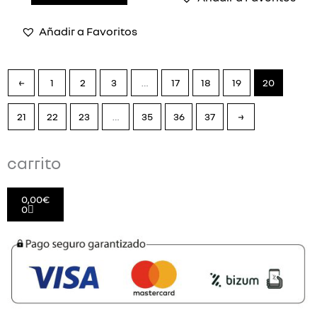
Añadir a Favoritos
←
1
2
3
…
17
18
19
20
21
22
23
…
35
36
37
→
carrito
Cart
0,00
€
0