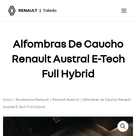
Ir
al
contenido
Alfombras De Caucho
Renault Austral E-Tech
Full Hybrid
Inicio
Accesorios Renault
Renault Austral
/
/
/ Alfombras de Caucho Renault
Austral E-Tech Full Hybrid