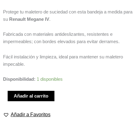
Protege tu maletero de suciedad con esta bandeja a medida para
su
Renault Megane IV
.
Fabricada con materiales antideslizantes, resistentes e
impermeables; con bordes elevados para evitar derrames.
Fácil instalación y limpieza, ideal para mantener su maletero
impecable.
BANDEJA
Disponibilidad:
1 disponibles
DE
MALETERO
Añadir al carrito
RENAULT
MEGANE
Añadir a Favoritos
IV
cantidad