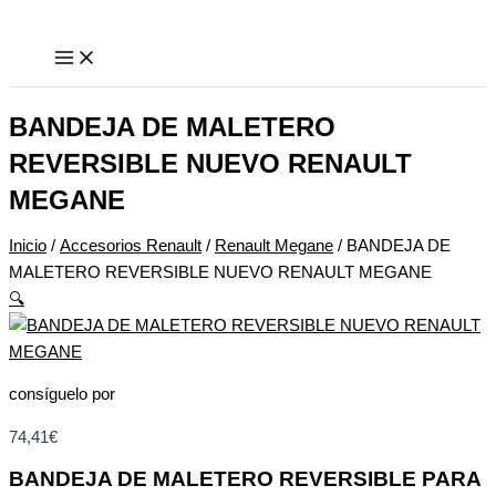
Ir
BANDEJA
al
DE
contenido
MALETERO
REVERSIBLE
NUEVO
BANDEJA DE MALETERO
RENAULT
REVERSIBLE NUEVO RENAULT
MEGANE
MEGANE
cantidad
Inicio
/
Accesorios Renault
/
Renault Megane
/ BANDEJA DE
MALETERO REVERSIBLE NUEVO RENAULT MEGANE
🔍
consíguelo por
74,41
€
BANDEJA DE MALETERO REVERSIBLE PARA