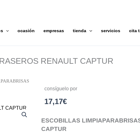
os
ocasión
empresas
tienda
servicios
cita t
 TRASEROS RENAULT CAPTUR
APARABRISAS
consíguelo por
17,17
€
ESCOBILLAS LIMPIAPARABRISA
CAPTUR