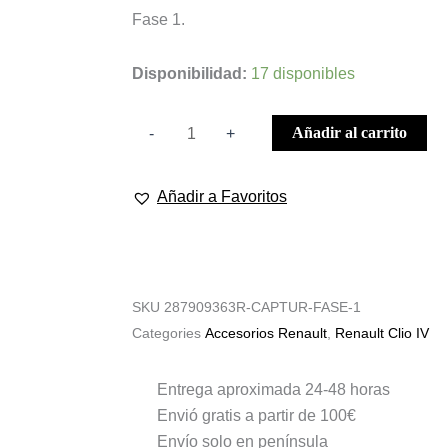
Fase 1.
ESCOBILLAS
Disponibilidad:
17 disponibles
LIMPIAPARABRISAS
TRASEROS
Añadir al carrito
-
+
RENAULT
CAPTUR
Añadir a Favoritos
cantidad
SKU
287909363R-CAPTUR-FASE-1
Categories
Accesorios Renault
,
Renault Clio IV
Entrega aproximada 24-48 horas
Envió gratis a partir de 100€
Envío solo en península