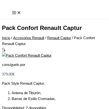
Ir
Pack
Este
Este
al
Confort
producto
producto
contenido
Renault
tiene
tiene
Captur
múltiples
múltiples
cantidad
variantes.
variantes.
Pack Confort Renault Captur
Las
Las
opciones
opciones
Inicio
/
Accesorios Renault
/
Renault Captur
/ Pack Confort
se
se
Renault Captur
pueden
pueden
🔍
elegir
elegir
en
en
consíguelo por
la
la
página
página
379,00
€
de
de
Pack Style Renault Captur.
producto
producto
Antena de Tiburón.
Barras de Estilo Cromadas.
Disponibilidad:
2 disponibles