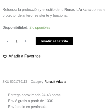
Refuerza la protección y el estilo de tu
Renault Arkana
con este
protector delantero resistente y funcional.
PROTECTOR
Disponibilidad:
2 disponibles
DELANTERO
PARA
Añadir al carrito
-
+
RENAULT
ARKANA
Añadir a Favoritos
cantidad
SKU
8201739113
Category
Renault Arkana
Entrega aproximada 24-48 horas
Envió gratis a partir de 100€
Envío solo en península