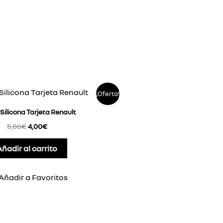
El
El
¡Oferta!
precio
precio
original
actual
Silicona Tarjeta Renault
era:
es:
5,00€.
4,00€.
5,00
€
4,00
€
Añadir al carrito
Añadir a Favoritos