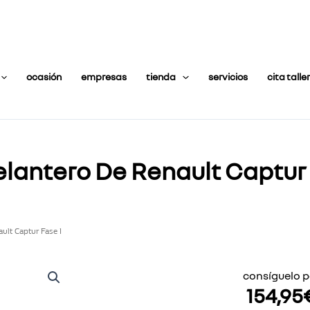
ocasión
empresas
tienda
servicios
cita taller
lantero De Renault Captur 
ult Captur Fase I
consíguelo p
154,95