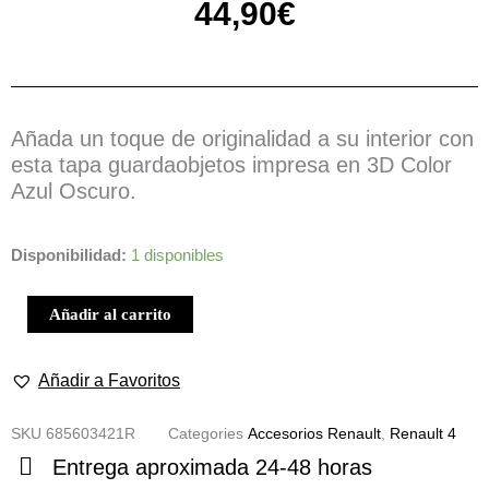
44,90
€
Añada un toque de originalidad a su interior con
esta tapa guardaobjetos impresa en 3D Color
Azul Oscuro.
Tapa
Disponibilidad:
1 disponibles
Azul
Impresa
Añadir al carrito
3D
Grande
Añadir a Favoritos
para
Nuevo
SKU
685603421R
Categories
Accesorios Renault
,
Renault 4
Renault
4
Entrega aproximada 24-48 horas